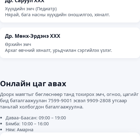
Др. Саруул ХХХ
Хүүхдийн эмч (Педиатр)
Нярай, бага насны хүүхдийн оношилгоо, хяналт.
Др. Мөнх-Эрдэнэ ХХХ
Өрхийн эмч
Архаг өвчний хяналт, урьдчилан сэргийлэх үзлэг.
Онлайн цаг авах
Доорх маягтыг бөглөснөөр танд тохирох эмч, огноо, цагийг
бид баталгаажуулан 7599-9001 эсвэл 9909-2808 утсаар
таньтай холбогдон баталгаажуулна.
Даваа–Баасан: 09:00 – 19:00
Бямба: 10:00 – 16:00
Ням: Амарна