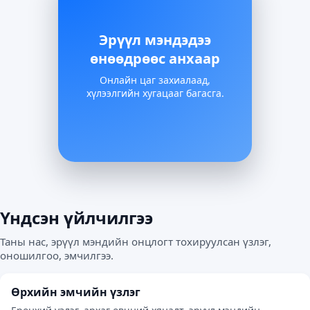
Эрүүл мэндэдээ
өнөөдрөөс анхаар
Онлайн цаг захиалаад,
хүлээлгийн хугацааг багасга.
Үндсэн үйлчилгээ
Таны нас, эрүүл мэндийн онцлогт тохируулсан үзлэг,
оношилгоо, эмчилгээ.
Өрхийн эмчийн үзлэг