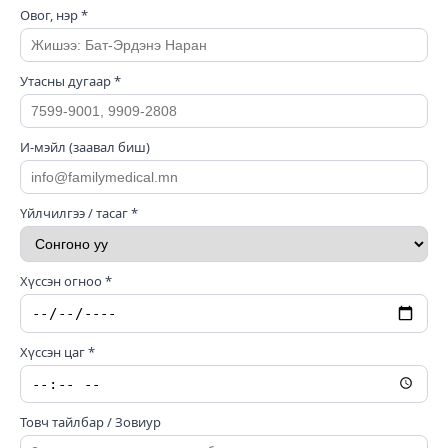
Овог, нэр *
Утасны дугаар *
И-мэйл (заавал биш)
Үйлчилгээ / тасаг *
Хүссэн огноо *
Хүссэн цаг *
Товч тайлбар / Зовиур