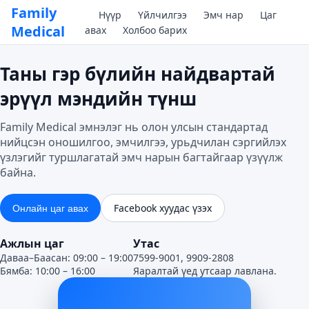
Family
Нүүр
Үйлчилгээ
Эмч нар
Цаг
Medical
авах
Холбоо барих
Таны гэр бүлийн найдвартай
эрүүл мэндийн түнш
Family Medical эмнэлэг нь олон улсын стандартад
нийцсэн оношилгоо, эмчилгээ, урьдчилан сэргийлэх
үзлэгийг туршлагатай эмч нарын багтайгаар үзүүлж
байна.
Facebook хуудас үзэх
Онлайн цаг авах
Ажлын цаг
Утас
Даваа–Баасан: 09:00 – 19:00
7599-9001, 9909-2808
Бямба: 10:00 – 16:00
Яаралтай үед утсаар лавлана.