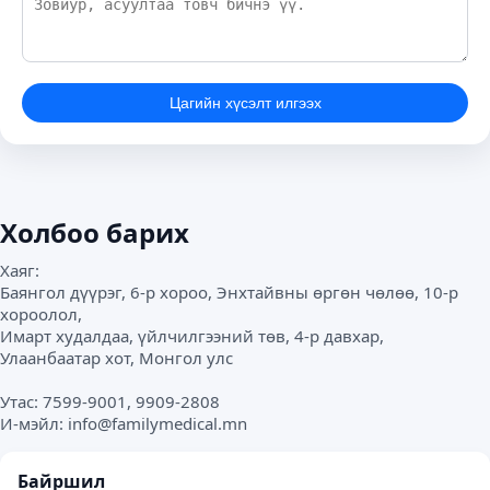
Цагийн хүсэлт илгээх
Холбоо барих
Хаяг:
Баянгол дүүрэг, 6-р хороо, Энхтайвны өргөн чөлөө, 10-р
хороолол,
Имарт худалдаа, үйлчилгээний төв, 4-р давхар,
Улаанбаатар хот, Монгол улс
Утас: 7599-9001, 9909-2808
И-мэйл:
info@familymedical.mn
Байршил