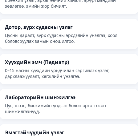
Ерөнхий үзлэг, архаг өвчний хяналт, эрүүл мэндийн
зөвлөгөө, эмийн жор бичилт.
Дотор, зүрх судасны үзлэг
Цусны даралт, зүрх судасны эрсдэлийн үнэлгээ, хоол
боловсруулах замын оношилгоо.
Хүүхдийн эмч (Педиатр)
0–15 насны хүүхдийн урьдчилан сэргийлэх үзлэг,
дархлаажуулалт, хөгжлийн үнэлгээ.
Лабораторийн шинжилгээ
Цус, шээс, биохимийн үндсэн болон өргөтгөсөн
шинжилгээнүүд.
Эмэгтэйчүүдийн үзлэг