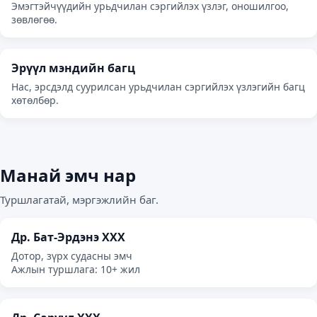
Эмэгтэйчүүдийн урьдчилан сэргийлэх үзлэг, оношилгоо,
зөвлөгөө.
Эрүүл мэндийн багц
Нас, эрсдэлд суурилсан урьдчилан сэргийлэх үзлэгийн багц
хөтөлбөр.
Манай эмч нар
Туршлагатай, мэргэжлийн баг.
Др. Бат-Эрдэнэ ХХХ
Дотор, зүрх судасны эмч
Ажлын туршлага: 10+ жил